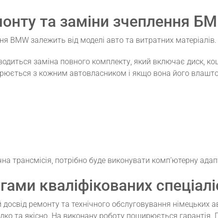
емонту та заміни зчеплення Б
ня BMW залежить від моделі авто та витратних матеріалів.
водиться заміна повного комплекту, який включає диск, ко
юється з кожним автовласником і якщо вона його влаштову
чна трансмісія, потрібно буде виконувати комп’ютерну адап
гами кваліфікованих спеціалі
 досвід ремонту та технічного обслуговування німецьких а
ко та якісно. На виконану роботу поширюється гарантія. П