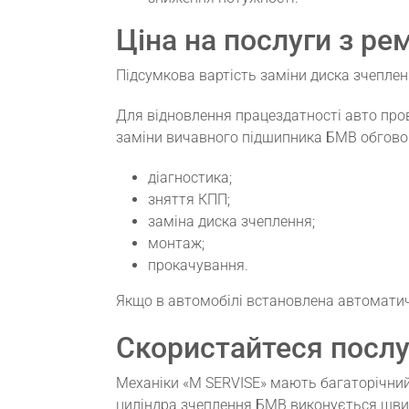
Ціна на послуги з р
Підсумкова вартість заміни диска зчеплен
Для відновлення працездатності авто про
заміни вичавного підшипника БМВ обговор
діагностика;
зняття КПП;
заміна диска зчеплення;
монтаж;
прокачування.
Якщо в автомобілі встановлена ​​автомати
Скористайтеся послу
Механіки «M SERVISE» мають багаторічний
циліндра зчеплення БМВ виконується швид