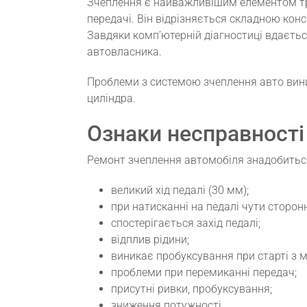
Зчеплення є найважливішим елементом тра
передачі. Він відрізняється складною ко
Завдяки комп’ютерній діагностиці вдаєтьс
автовласника.
Проблеми з системою зчеплення авто вини
циліндра.
Ознаки несправност
Ремонт зчеплення автомобіля знадобиться
великий хід педалі (30 мм);
при натисканні на педалі чути сторонні
спостерігається захід педалі;
відплив рідини;
виникає пробуксування при старті з м
проблеми при перемиканні передач;
присутні ривки, пробуксування;
зниження потужності.