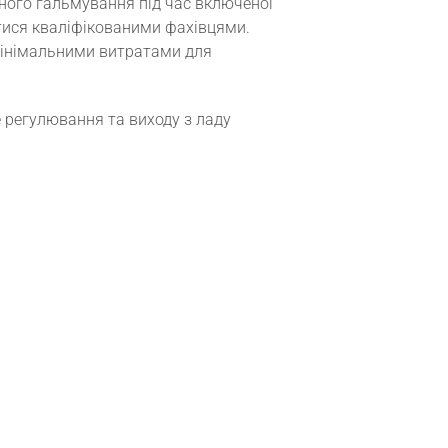
ного гальмування під час включеної
тися кваліфікованими фахівцями.
 мінімальними витратами для
 регулювання та виходу з ладу