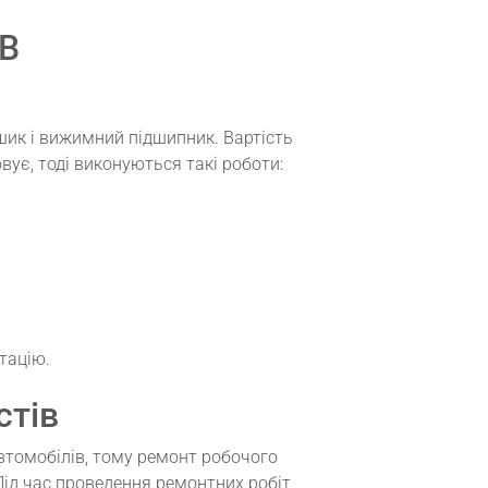
МВ
шик і вижимний підшипник. Вартість
є, тоді виконуються такі роботи:
тацію.
стів
втомобілів, тому ремонт робочого
ід час проведення ремонтних робіт