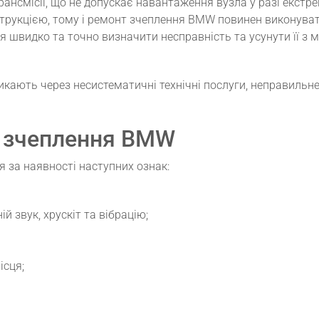
нсмісії, що не допускає навантаження вузла у разі екстре
нструкцією, тому і ремонт зчеплення BMW повинен виконува
я швидко та точно визначити несправність та усунути її з
кають через несистематичні технічні послуги, неправильне
і зчеплення BMW
 за наявності наступних ознак:
й звук, хрускіт та вібрацію;
ісця;